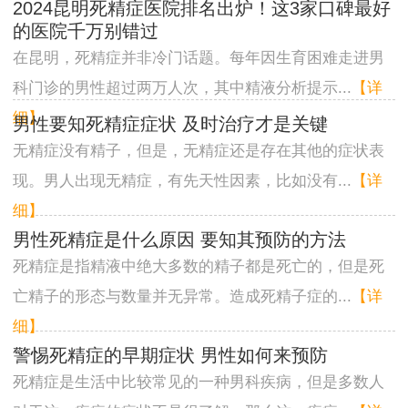
2024昆明死精症医院排名出炉！这3家口碑最好
的医院千万别错过
在昆明，死精症并非冷门话题。每年因生育困难走进男
科门诊的男性超过两万人次，其中精液分析提示...
【详
细】
男性要知死精症症状 及时治疗才是关键
无精症没有精子，但是，无精症还是存在其他的症状表
现。男人出现无精症，有先天性因素，比如没有...
【详
细】
男性死精症是什么原因 要知其预防的方法
死精症是指精液中绝大多数的精子都是死亡的，但是死
亡精子的形态与数量并无异常。造成死精子症的...
【详
细】
警惕死精症的早期症状 男性如何来预防
死精症是生活中比较常见的一种男科疾病，但是多数人