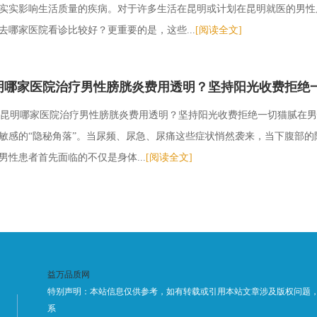
实实影响生活质量的疾病。对于许多生活在昆明或计划在昆明就医的男性
去哪家医院看诊比较好？更重要的是，这些...
[阅读全文]
明哪家医院治疗男性膀胱炎费用透明？坚持阳光收费拒绝
昆明哪家医院治疗男性膀胱炎费用透明？坚持阳光收费拒绝一切猫腻在男
敏感的“隐秘角落”。当尿频、尿急、尿痛这些症状悄然袭来，当下腹部
男性患者首先面临的不仅是身体...
[阅读全文]
益万品质网
特别声明：本站信息仅供参考，如有转载或引用本站文章涉及版权问题
系