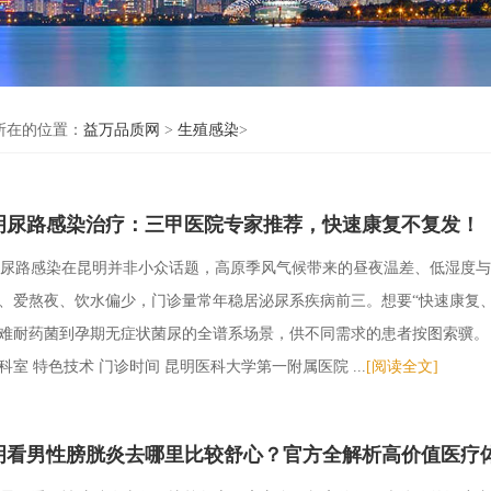
所在的位置：
益万品质网
>
生殖感染
>
明尿路感染治疗：三甲医院专家推荐，快速康复不复发！
尿路感染在昆明并非小众话题，高原季风气候带来的昼夜温差、低湿度与
、爱熬夜、饮水偏少，门诊量常年稳居泌尿系疾病前三。想要“快速康复
难耐药菌到孕期无症状菌尿的全谱系场景，供不同需求的患者按图索骥。 
科室 特色技术 门诊时间 昆明医科大学第一附属医院 ...
[阅读全文]
明看男性膀胱炎去哪里比较舒心？官方全解析高价值医疗