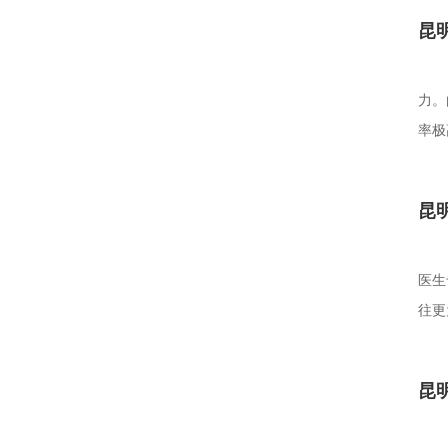
昆
力。
率极
昆
医生
往更
昆