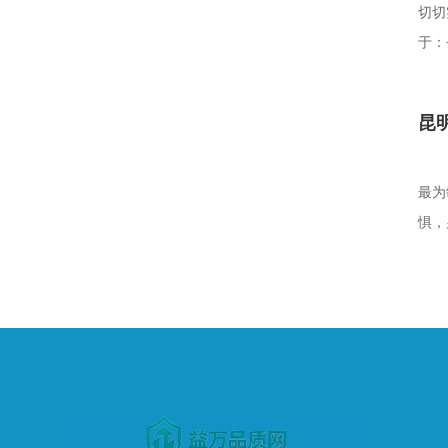
切切
于：
昆
最为
惧，