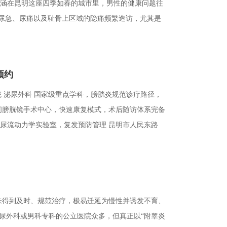
涵在昆明这座四季如春的城市里，男性的健康问题往
、尿急、尿痛以及耻骨上区域的隐痛频繁造访，尤其是
预约
医院 泌尿外科 国家级重点学科，膀胱炎规范诊疗路径，
 日间膀胱镜手术中心，快速康复模式，术后随访体系完备
诊，尿流动力学实验室，复发预防管理 昆明市人民东路
未得到及时、规范治疗，极易迁延为慢性并诱发不育、
尿外科或男科专科的公立医院众多，但真正以“附睾炎