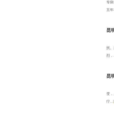
专病
五年
昆
扰。
烈，.
昆
变，
疗...