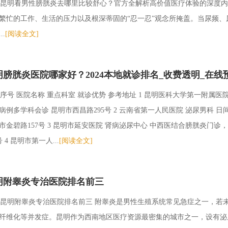
昆明看男性膀胱炎去哪里比较舒心？官方全解析高价值医疗体验的深度内
繁忙的工作、生活的压力以及根深蒂固的“忍一忍”观念所掩盖。当尿频
..
[阅读全文]
明膀胱炎医院哪家好？2024本地就诊排名_收费透明_在线
序号 医院名称 重点科室 就诊优势 参考地址 1 昆明医科大学第一附属
病例多学科会诊 昆明市西昌路295号 2 云南省第一人民医院 泌尿男科
市金碧路157号 3 昆明市延安医院 肾病泌尿中心 中西医结合膀胱炎门
号 4 昆明市第一人...
[阅读全文]
明附睾炎专治医院排名前三
昆明附睾炎专治医院排名前三 附睾炎是男性生殖系统常见急症之一，若
纤维化等并发症。昆明作为西南地区医疗资源最密集的城市之一，设有泌