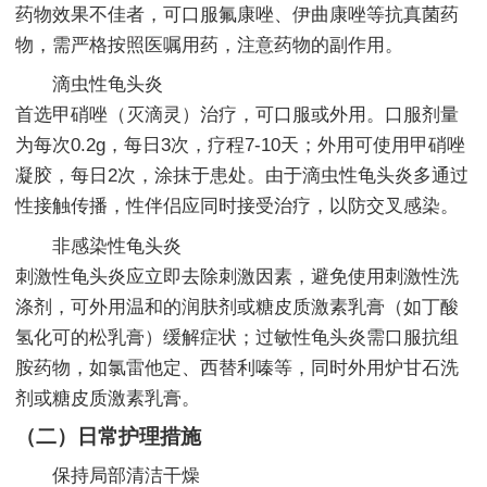
药物效果不佳者，可口服氟康唑、伊曲康唑等抗真菌药
物，需严格按照医嘱用药，注意药物的副作用。
滴虫性龟头炎
首选甲硝唑（灭滴灵）治疗，可口服或外用。口服剂量
为每次0.2g，每日3次，疗程7-10天；外用可使用甲硝唑
凝胶，每日2次，涂抹于患处。由于滴虫性龟头炎多通过
性接触传播，性伴侣应同时接受治疗，以防交叉感染。
非感染性龟头炎
刺激性龟头炎应立即去除刺激因素，避免使用刺激性洗
涤剂，可外用温和的润肤剂或糖皮质激素乳膏（如丁酸
氢化可的松乳膏）缓解症状；过敏性龟头炎需口服抗组
胺药物，如氯雷他定、西替利嗪等，同时外用炉甘石洗
剂或糖皮质激素乳膏。
（二）日常护理措施
保持局部清洁干燥