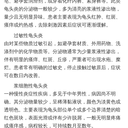
皂、避孕套润滑剂，或穿着化纤内裤、紧身裤等。此类
龟头炎的分泌物一般较少，多为清亮的浆液性渗出物，
量少且无明显异味。患者主要表现为龟头红肿、红斑、
瘙痒或灼热感，去除刺激因素后症状可逐渐缓解。
过敏性龟头炎
由对某些物质过敏引起，如避孕套材质、外用药物、洗
涤剂中的化学物质等。分泌物通常为少量浆液性渗出，
伴有明显的瘙痒、红斑、丘疹，严重者可出现水疱、糜
烂。患者常有明确的过敏史，停止接触过敏原后，症状
可在数日内改善。
浆细胞性龟头炎
一种慢性炎症性疾病，多见于中年男性，病因尚不明
确。其分泌物量较少，呈稀薄黏液状，颜色为淡黄色或
透明色。主要表现为龟头部位单个或多个边界清楚的暗
红色斑块，表面光滑或伴有少许脱屑，一般无明显疼痛
或瘙痒感，病程较长，可持续数月至数年。