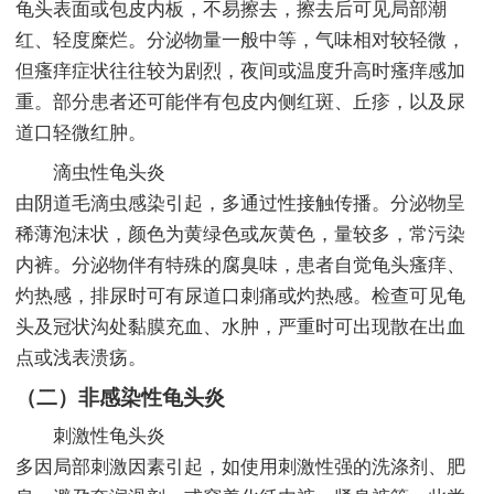
龟头表面或包皮内板，不易擦去，擦去后可见局部潮
红、轻度糜烂。分泌物量一般中等，气味相对较轻微，
但瘙痒症状往往较为剧烈，夜间或温度升高时瘙痒感加
重。部分患者还可能伴有包皮内侧红斑、丘疹，以及尿
道口轻微红肿。
滴虫性龟头炎
由阴道毛滴虫感染引起，多通过性接触传播。分泌物呈
稀薄泡沫状，颜色为黄绿色或灰黄色，量较多，常污染
内裤。分泌物伴有特殊的腐臭味，患者自觉龟头瘙痒、
灼热感，排尿时可有尿道口刺痛或灼热感。检查可见龟
头及冠状沟处黏膜充血、水肿，严重时可出现散在出血
点或浅表溃疡。
（二）非感染性龟头炎
刺激性龟头炎
多因局部刺激因素引起，如使用刺激性强的洗涤剂、肥