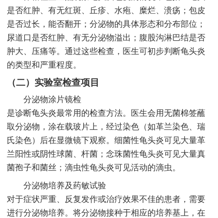
是否红肿、有无红斑、丘疹、水疱、糜烂、溃疡；包皮
是否过长，能否翻开；分泌物的具体形态和分布部位；
尿道口是否红肿、有无分泌物溢出；腹股沟淋巴结是否
肿大、压痛等。通过这些检查，医生可初步判断龟头炎
的类型和严重程度。
（二）实验室检查项目
分泌物涂片镜检
是诊断龟头炎最常用的检查方法。医生会用无菌棉签蘸
取分泌物，涂在载玻片上，经过染色（如革兰染色、瑞
氏染色）后在显微镜下观察。细菌性龟头炎可见大量革
兰阳性或阴性球菌、杆菌；念珠菌性龟头炎可见大量真
菌孢子和菌丝；滴虫性龟头炎可见活动的滴虫。
分泌物培养及药敏试验
对于症状严重、反复发作或治疗效果不佳的患者，需要
进行分泌物培养。将分泌物接种于相应的培养基上，在