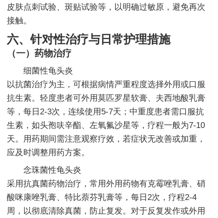
皮肤点刺试验、斑贴试验等，以明确过敏原，避免再次
接触。
六、针对性治疗与日常护理措施
（一）药物治疗
细菌性龟头炎
以抗菌治疗为主，可根据病情严重程度选择外用或口服
抗生素。轻度患者可外用莫匹罗星软膏、夫西地酸乳膏
等，每日2-3次，连续使用5-7天；中重度患者需口服抗
生素，如头孢呋辛酯、左氧氟沙星等，疗程一般为7-10
天。用药期间需注意观察疗效，若症状无改善或加重，
应及时调整用药方案。
念珠菌性龟头炎
采用抗真菌药物治疗，常用外用药物有克霉唑乳膏、硝
酸咪康唑乳膏、特比萘芬乳膏等，每日2次，疗程2-4
周，以彻底清除真菌，防止复发。对于反复发作或外用